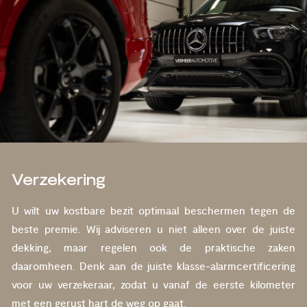
Verzekering
U wilt uw kostbare bezit optimaal beschermen tegen de
beste premie. Wij adviseren u niet alleen over de juiste
dekking, maar regelen ook de praktische zaken
daaromheen. Denk aan de juiste klasse-alarmcertificering
voor uw verzekeraar, zodat u vanaf de eerste kilometer
met een gerust hart de weg op gaat.