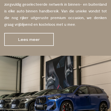
zorgvuldig geselecteerde netwerk in binnen- en buitenland
is elke auto binnen handbereik. Van die unieke vondst tot
die nog rijker uitgeruste premium occasion, we denken
graag vrijblijvend en kosteloos met u mee.
Lees meer