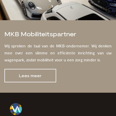
MKB Mobiliteitspartner
Wij spreken de taal van de MKB-ondernemer. Wij denken
mee over een slimme en efficiënte inrichting van uw
wagenpark, zodat mobiliteit voor u een zorg minder is.
Lees meer