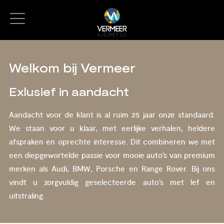
Welkom bij Vermeer
Exlusief in aandacht
Aandacht voor de klant is al ruim 25 jaar onze standaard.
We staan voor u klaar, met eerlijke verhalen, heldere
afspraken en oprechte interesse. Dit combineren we met
een diepgewortelde passie voor mooie auto’s van premium
merken als Audi, BMW, Porsche en Range Rover. Bij ons
vindt u zorgvuldig geselecteerde auto’s met lef en
uitstraling.