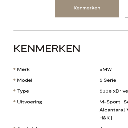
Kenmerken
KENMERKEN
Merk
BMW
Model
5 Serie
Type
530e xDrive
Uitvoering
M-Sport | S
Alcantara | V
H&K |