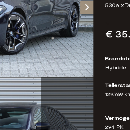
530e xDr
?>
€ 35
Brandst
Hybride
Tellerst
129.769 k
Vermoge
294 PK