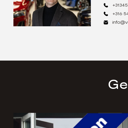
+31345
+316 5
info@v
Ge