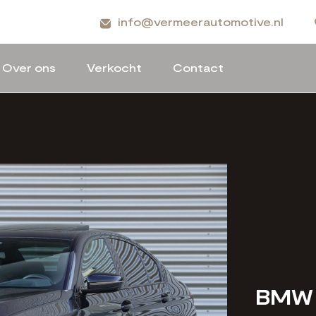
info@vermeerautomotive.nl
Over ons
Verkocht
Contact
BMW 