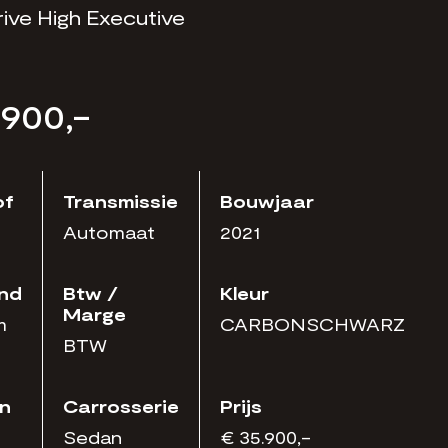
ive High Executive
.900,-
of
Transmissie
Bouwjaar
Automaat
2021
and
Btw /
Kleur
Marge
m
CARBONSCHWARZ
BTW
n
Carrosserie
Prijs
Sedan
€ 35.900,-