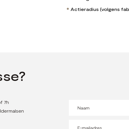
Actieradius (volgens fab
sse?
f 7h
ldermalsen