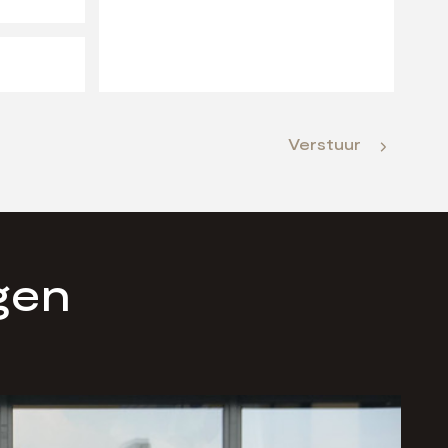
Verstuur
gen