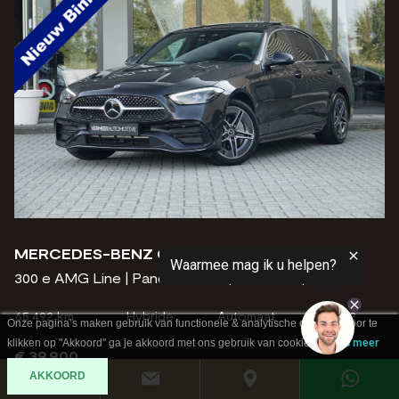
MERCEDES-BENZ C-KLASSE
300 e AMG Line | Panoramadak | Trekhaak |
65.492 km
Hybride
Automaat
2022
Onze pagina’s maken gebruik van functionele & analytische cookies. Door te
klikken op "Akkoord" ga je akkoord met ons gebruik van cookies.
Lees meer
€ 39.900
AKKOORD
Bekijk deze auto