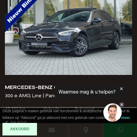
MERCEDES-BENZ C-KLASSE
300 e AMG Line | Panoramadak | Trekhaak |
65.492 km
Hybride
Automaat
2022
Onze pagina’s maken gebruik van functionele & analytische cookies. Door te
klikken op "Akkoord" ga je akkoord met ons gebruik van cookies.
Lees meer
€ 39.900
AKKOORD
Bekijk deze auto